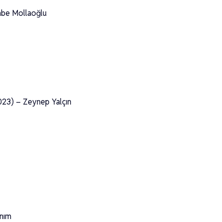
embe Mollaoğlu
23) – Zeynep Yalçın
anım