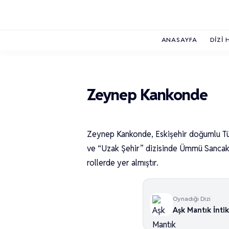
ANASAYFA
DIZI 
Zeynep Kankonde
Zeynep Kankonde, Eskişehir doğumlu Tür
ve “Uzak Şehir” dizisinde Ümmü Sancak ka
rollerde yer almıştır.
Oynadığı Dizi
Aşk Mantık İnti