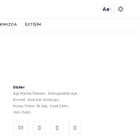
Aa
KIMIZDA
İLETIŞIM
Diziler
Aşk Mantık İntikam
İntergalaktik Aşk
Kısmet
Kod Adı: Kırlangıç
Kuzey Yıldızı: İlk Aşk
Uzak Şehir
Yeni Gelin
1