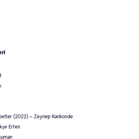
eri
t
k
betler (2022) – Zeynep Kankonde
kşe Erten
Asuman