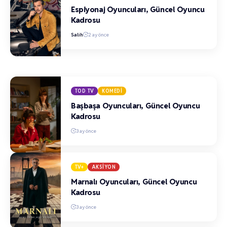
Espiyonaj Oyuncuları, Güncel Oyuncu
Kadrosu
Salih
2 ay önce
TOD TV
KOMEDI
Başbaşa Oyuncuları, Güncel Oyuncu
Kadrosu
3 ay önce
TV+
AKSIYON
Marnalı Oyuncuları, Güncel Oyuncu
Kadrosu
3 ay önce