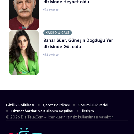
dizisinde Heybet oldu
2 ay önce
KADRO & CAST
Bahar Süer, Güneşin Doğduğu Yer
dizisinde Gül oldu
2 ay önce
Gizlilik Politikası
Çerez Politikası
Sorumluluk Reddi
Hizmet Şartları ve Kullanım Koşulları
İletişim
© 2026 DiziTele.Com – İçeriklerin izinsiz kullanılması yasaktır.