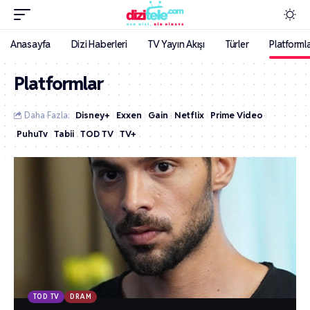
Anasayfa
Dizi Haberleri
TV Yayın Akışı
Türler
Platforml
Platformlar
Daha Fazla:
Disney+
Exxen
Gain
Netflix
Prime Video
PuhuTv
Tabii
TOD TV
TV+
TOD TV
DRAM