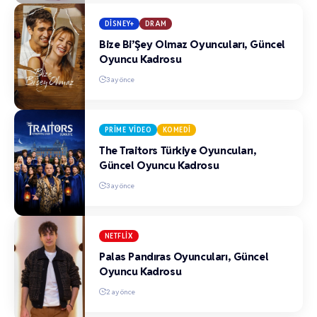
DISNEY+
DRAM
Bize Bi’Şey Olmaz Oyuncuları, Güncel
Oyuncu Kadrosu
3 ay önce
PRIME VIDEO
KOMEDI
The Traitors Türkiye Oyuncuları,
Güncel Oyuncu Kadrosu
3 ay önce
NETFLIX
Palas Pandıras Oyuncuları, Güncel
Oyuncu Kadrosu
2 ay önce