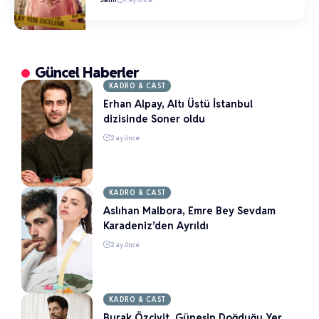
Güncel Haberler
KADRO & CAST
Erhan Alpay, Altı Üstü İstanbul
dizisinde Soner oldu
2 ay önce
KADRO & CAST
Aslıhan Malbora, Emre Bey Sevdam
Karadeniz’den Ayrıldı
2 ay önce
KADRO & CAST
Burak Özçivit, Güneşin Doğduğu Yer