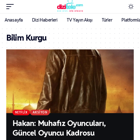
Anasayfa
Dizi Haberleri
TV Yayın Akışı
Türler
Platforml
Bilim Kurgu
NETFLIX
AKSIYON
Hakan: Muhafız Oyuncuları,
Güncel Oyuncu Kadrosu