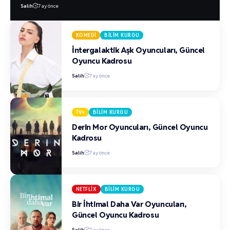
Salih
7 ay önce
KOMEDI
BILIM KURGU
İntergalaktik Aşk Oyuncuları, Güncel
Oyuncu Kadrosu
Salih
7 ay önce
TV+
BILIM KURGU
Derin Mor Oyuncuları, Güncel Oyuncu
Kadrosu
Salih
7 ay önce
NETFLIX
BILIM KURGU
Bir İhtimal Daha Var Oyuncuları,
Güncel Oyuncu Kadrosu
Salih
7 ay önce