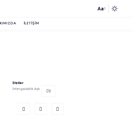
Aa
KIMIZDA
İLETIŞIM
Diziler
İntergalaktik Aşk
1