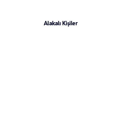
Cem Davran
Alakalı Kişiler