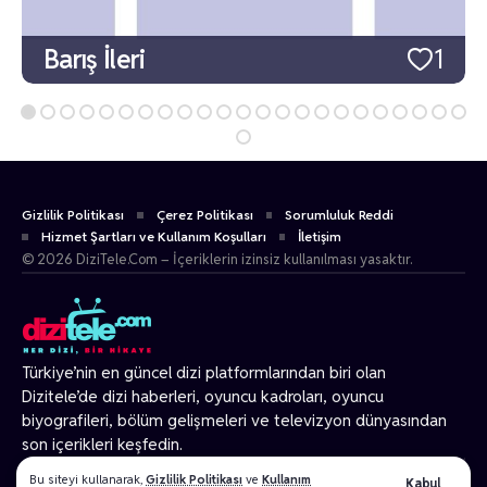
Barış İleri
1
Gizlilik Politikası
Çerez Politikası
Sorumluluk Reddi
Hizmet Şartları ve Kullanım Koşulları
İletişim
© 2026 DiziTele.Com – İçeriklerin izinsiz kullanılması yasaktır.
Türkiye’nin en güncel dizi platformlarından biri olan
Dizitele
’de dizi haberleri, oyuncu kadroları, oyuncu
biyografileri, bölüm gelişmeleri ve televizyon dünyasından
son içerikleri keşfedin.
© 2026 Tüm Hakları Gizlidir.
Bu siteyi kullanarak,
Gizlilik Politikası
ve
Kullanım
Kabul