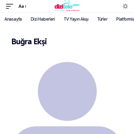
Aa
Anasayfa
Dizi Haberleri
TV Yayın Akışı
Türler
Platforml
Buğra Ekşi