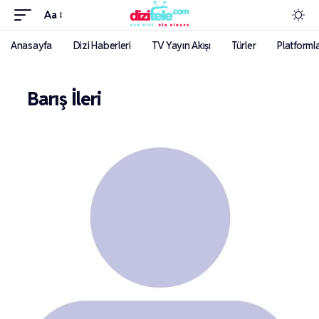
Aa
Anasayfa
Dizi Haberleri
TV Yayın Akışı
Türler
Platforml
Barış İleri