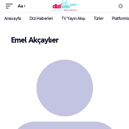
Aa
Anasayfa
Dizi Haberleri
TV Yayın Akışı
Türler
Platforml
Emel Akçaylıer