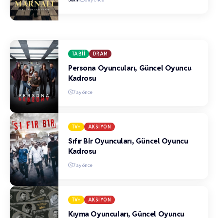
TABII
DRAM
Persona Oyuncuları, Güncel Oyuncu
Kadrosu
7 ay önce
TV+
AKSIYON
Sıfır Bir Oyuncuları, Güncel Oyuncu
Kadrosu
7 ay önce
TV+
AKSIYON
Kıyma Oyuncuları, Güncel Oyuncu