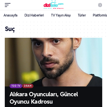
Anasayfa
Dizi Haberleri
TV Yayın Akışı
Türler
Platforml
Suç
TOD TV
DRAM
Alıkara Oyuncuları, Güncel
Oyuncu Kadrosu