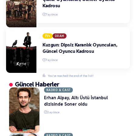
Kadrosu
7 ay önce
TV+
DRAM
Kuzgun: Dipsiz Karanlık Oyuncuları,
Güncel Oyuncu Kadrosu
7 ay önce
You've reached the end of the list!
Güncel Haberler
KADRO & CAST
Erhan Alpay, Altı Üstü İstanbul
dizisinde Soner oldu
2 ay önce
KADRO & CAST