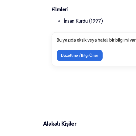
Filmleri
İnsan Kurdu (1997)
Bu yazıda eksik veya hatalı bir bilgi mi var
Düzeltme / Bilgi Öner
Güven Hokna
Halil Ergün
Alakalı Kişiler