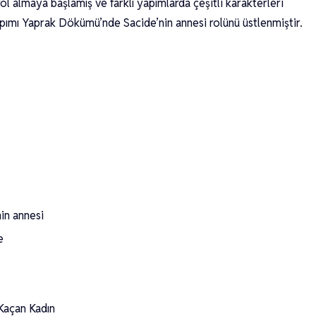
ol almaya başlamış ve farklı yapımlarda çeşitli karakterleri
apımı Yaprak Dökümü’nde Sacide’nin annesi rolünü üstlenmiştir.
in annesi
e
Kaçan Kadın