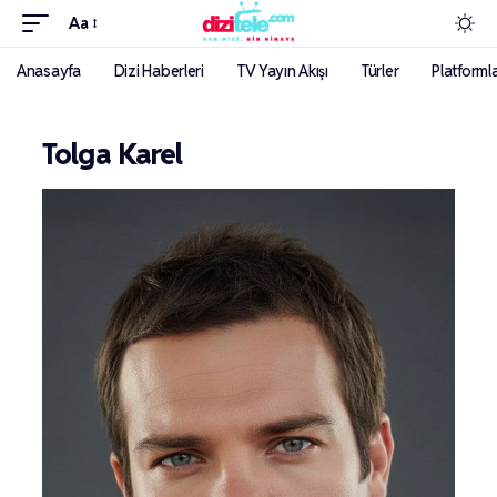
Aa
Anasayfa
Dizi Haberleri
TV Yayın Akışı
Türler
Platforml
Tolga Karel