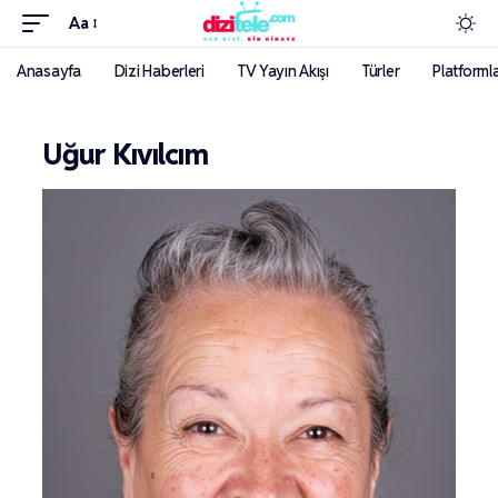
Aa
Anasayfa
Dizi Haberleri
TV Yayın Akışı
Türler
Platforml
Uğur Kıvılcım