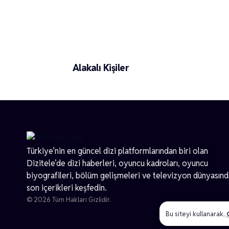
Merve Çalışkan
Alakalı Kişiler
Türkiye’nin en güncel dizi platformlarından biri olan
Dizitele
’de dizi haberleri, oyuncu kadroları, oyuncu
biyografileri, bölüm gelişmeleri ve televizyon dünyasın
son içerikleri keşfedin.
© 2026 Tüm Hakları Gizlidir.
Bu siteyi kullanarak,