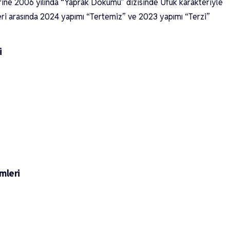
ine 2006 yılında “Yaprak Dökümü” dizisinde Ufuk karakteriyle
leri arasında 2024 yapımı “Tertemiz” ve 2023 yapımı “Terzi”
i
mleri