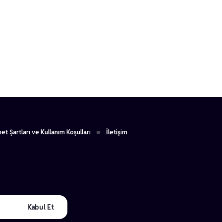
koç
1
et Şartları ve Kullanım Koşulları
İletişim
Kabul Et