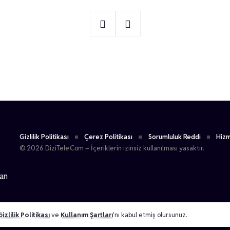
1
Mükremin Kaan Ak
Gizlilik Politikası
Çerez Politikası
Sorumluluk Reddi
Hizm
© 2026 DiziTele.Com – İçeriklerin izinsiz kullanılması yasaktır.
dan
Gizlilik Politikası
ve
Kullanım Şartları
'nı kabul etmiş olursunuz.