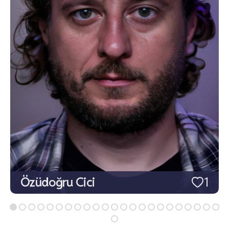
Özüdoğru Cici
1