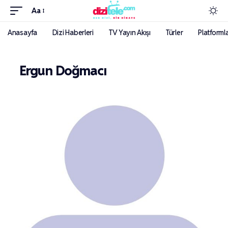
Aa
Anasayfa
Dizi Haberleri
TV Yayın Akışı
Türler
Platforml
Ergun Doğmacı