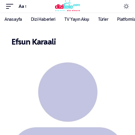
Aa
Anasayfa
Dizi Haberleri
TV Yayın Akışı
Türler
Platforml
Efsun Karaali