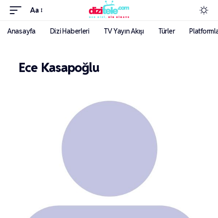
Aa
Anasayfa
Dizi Haberleri
TV Yayın Akışı
Türler
Platforml
Ece Kasapoğlu