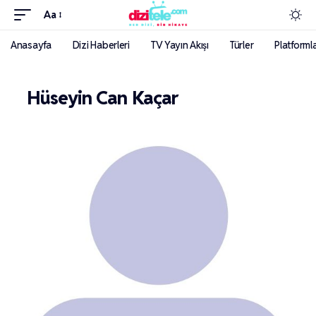
Aa
Anasayfa
Dizi Haberleri
TV Yayın Akışı
Türler
Platforml
Hüseyin Can Kaçar