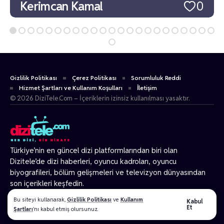
Kerimcan Kamal
0
Gizlilik Politikası
Çerez Politikası
Sorumluluk Reddi
Hizmet Şartları ve Kullanım Koşulları
İletişim
© 2026 DiziTele.Com – İçeriklerin izinsiz kullanılması yasaktır.
Türkiye’nin en güncel dizi platformlarından biri olan
Dizitele
’de dizi haberleri, oyuncu kadroları, oyuncu
biyografileri, bölüm gelişmeleri ve televizyon dünyasından
son içerikleri keşfedin.
© 2026 Tüm Hakları Gizlidir.
Bu siteyi kullanarak,
Gizlilik Politikası
ve
Kullanım
Kabul
Et
Şartları
'nı kabul etmiş olursunuz.