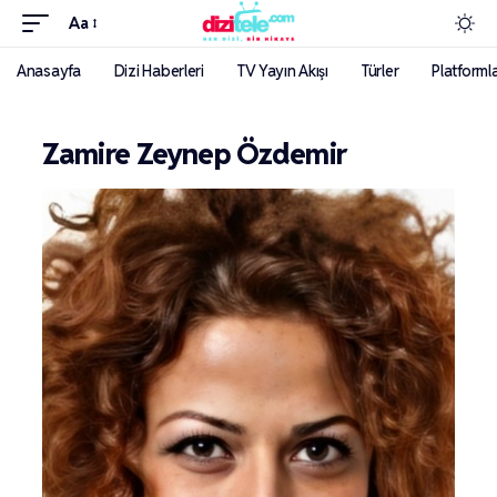
Aa
Anasayfa
Dizi Haberleri
TV Yayın Akışı
Türler
Platforml
Zamire Zeynep Özdemir