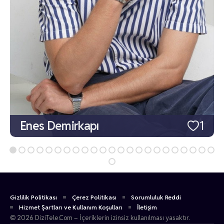
Enes Demirkapı
1
Gizlilik Politikası
Çerez Politikası
Sorumluluk Reddi
Hizmet Şartları ve Kullanım Koşulları
İletişim
© 2026 DiziTele.Com – İçeriklerin izinsiz kullanılması yasaktır.