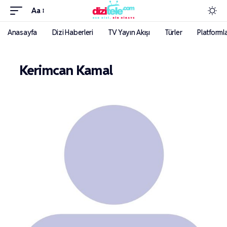
Aa
Anasayfa
Dizi Haberleri
TV Yayın Akışı
Türler
Platforml
Kerimcan Kamal