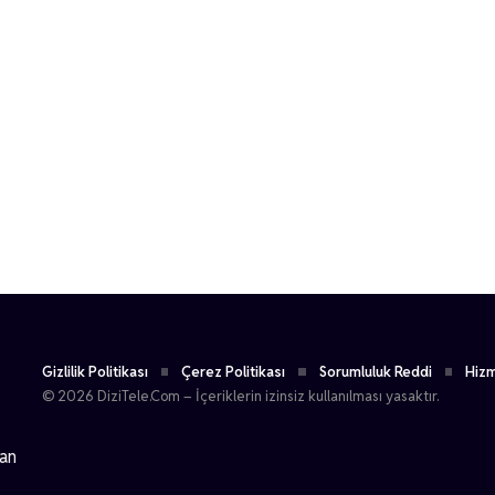
Gizlilik Politikası
Çerez Politikası
Sorumluluk Reddi
Hizm
© 2026 DiziTele.Com – İçeriklerin izinsiz kullanılması yasaktır.
dan