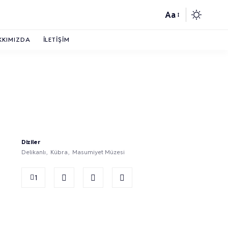
Aa
KKIMIZDA
İLETIŞIM
Diziler
Delikanlı
Kübra
Masumiyet Müzesi
1