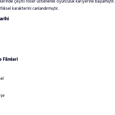
erinde çeşitli roller üstlenerek oyunculuk kariyerine başlamıştır.
Yüksel karakterini canlandırmıştır.
rihi
 Filmleri
sel
yşe