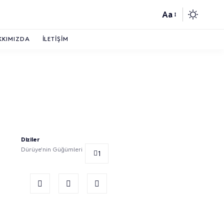
Aa
KKIMIZDA
İLETIŞIM
Diziler
Dürüye'nin Güğümleri
1