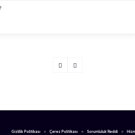
?
1
Emre Karaca
Gizlilik Politikası
Çerez Politikası
Sorumluluk Reddi
Hizm