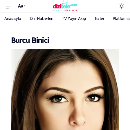
Aa
Anasayfa
Dizi Haberleri
TV Yayın Akışı
Türler
Platforml
Burcu Binici