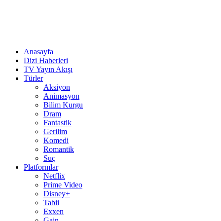
Anasayfa
Dizi Haberleri
TV Yayın Akışı
Türler
Aksiyon
Animasyon
Bilim Kurgu
Dram
Fantastik
Gerilim
Komedi
Romantik
Suç
Platformlar
Netflix
Prime Video
Disney+
Tabii
Exxen
Gain