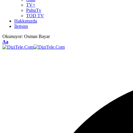
TV+
PuhuTv
TOD TV
Hakkımızda
İletişim
Okunuyor:
Osman Bayar
Aa