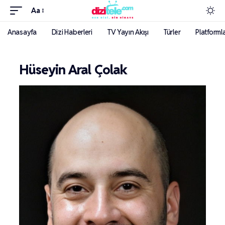
Aa
Anasayfa
Dizi Haberleri
TV Yayın Akışı
Türler
Platforml
Hüseyin Aral Çolak