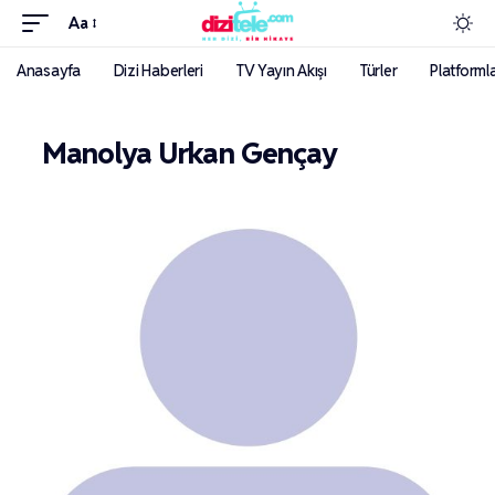
Aa
Anasayfa
Dizi Haberleri
TV Yayın Akışı
Türler
Platforml
Manolya Urkan Gençay