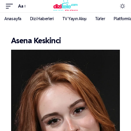
Aa
Anasayfa
Dizi Haberleri
TV Yayın Akışı
Türler
Platforml
Asena Keskinci