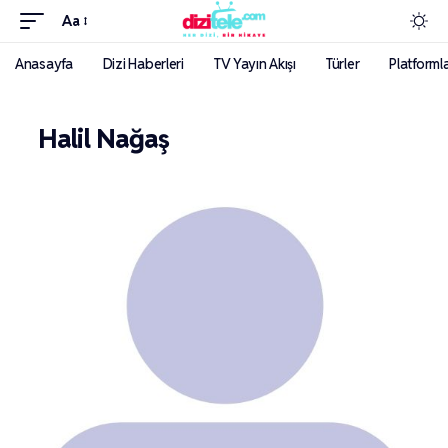
Aa
Anasayfa
Dizi Haberleri
TV Yayın Akışı
Türler
Platforml
Halil Nağaş