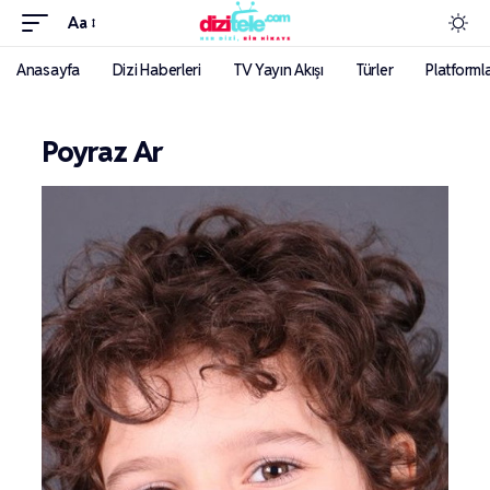
Aa
Anasayfa
Dizi Haberleri
TV Yayın Akışı
Türler
Platforml
Poyraz Ar