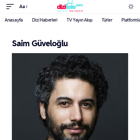
Aa
Anasayfa
Dizi Haberleri
TV Yayın Akışı
Türler
Platforml
Saim Güveloğlu