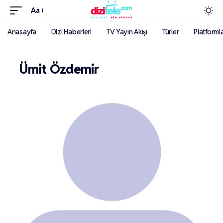
Aa
Anasayfa
Dizi Haberleri
TV Yayın Akışı
Türler
Platforml
Ümit Özdemir