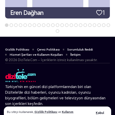
Eren Dağhan
1
Gizlilik Politikası
Çerez Politikası
Sorumluluk Reddi
Hizmet Şartları ve Kullanım Koşulları
İletişim
© 2026 DiziTele.Com – İçeriklerin izinsiz kullanılması yasaktır.
Türkiye’nin en güncel dizi platformlarından biri olan
Dizitele
’de dizi haberleri, oyuncu kadroları, oyuncu
biyografileri, bölüm gelişmeleri ve televizyon dünyasından
son içerikleri keşfedin.
© 2026 Tüm Hakları Gizlidir.
Bu siteyi kullanarak,
Gizlilik Politikası
ve
Kullanım
Kabul