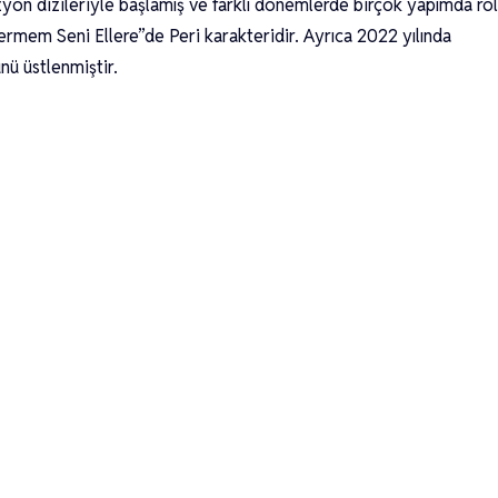
zyon dizileriyle başlamış ve farklı dönemlerde birçok yapımda rol
Vermem Seni Ellere”de Peri karakteridir. Ayrıca 2022 yılında
ünü üstlenmiştir.