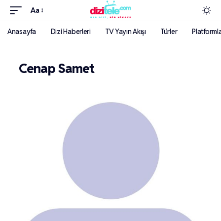
Aa
Anasayfa
Dizi Haberleri
TV Yayın Akışı
Türler
Platforml
Cenap Samet