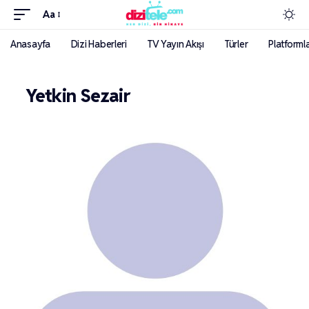
Aa
Anasayfa
Dizi Haberleri
TV Yayın Akışı
Türler
Platforml
Yetkin Sezair