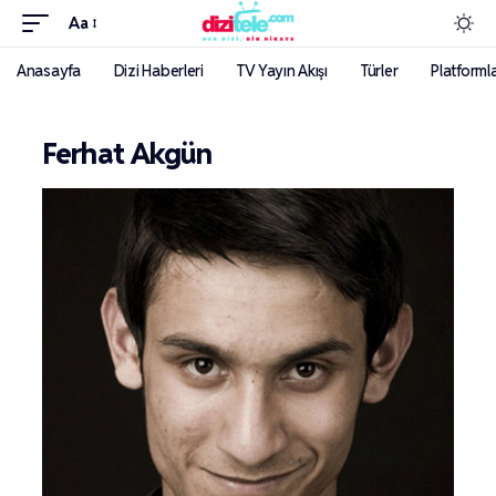
Aa
Anasayfa
Dizi Haberleri
TV Yayın Akışı
Türler
Platforml
Ferhat Akgün