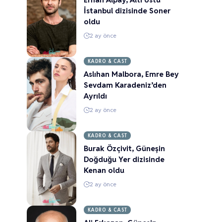
İstanbul dizisinde Soner
oldu
2 ay önce
KADRO & CAST
Aslıhan Malbora, Emre Bey
Sevdam Karadeniz’den
Ayrıldı
2 ay önce
KADRO & CAST
Burak Özçivit, Güneşin
Doğduğu Yer dizisinde
Kenan oldu
2 ay önce
KADRO & CAST