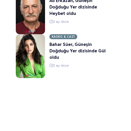
Ali Erkazan, Güneşin
Doğduğu Yer dizisinde
Heybet oldu
2 ay önce
KADRO & CAST
Bahar Süer, Güneşin
Doğduğu Yer dizisinde Gül
oldu
2 ay önce