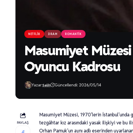
NETFLIX
DRAM
ROMANTIK
Masumiyet Müzesi 
Oyuncu Kadrosu
Yazar:
Güncellendi: 2026/05/14
Salih
Masumiyet Müzesi, 1970’lerin İstanbul’unda geç
tezgâhtar kız arasındaki yasak ilişkiyi ve bu il
PAYLAŞ
Orhan Pamuk’un aynı adlı eserinden uyarlanan b