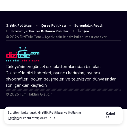
Gizlilik Politikası
Çerez Politikası
Sorumluluk Reddi
Hizmet Şartları ve Kullanım Koşulları
İletişim
© 2026 DiziTele.Com – İçeriklerin izinsiz kullanılması yasaktır.
Türkiye’nin en güncel dizi platformlarından biri olan
Dizitele
’de dizi haberleri, oyuncu kadroları, oyuncu
biyografileri, bölüm gelişmeleri ve televizyon dünyasından
son içerikleri keşfedin.
© 2026 Tüm Hakları Gizlidir.
Bu siteyi kullanarak,
Gizlilik Politikası
ve
Kullanım
Kabul
Et
Şartları
'nı kabul etmiş olursunuz.