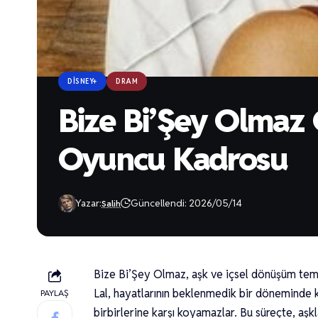
DISNEY+
DRAM
Bize Bi’Şey Olmaz 
Oyuncu Kadrosu
Yazar:
Güncellendi: 2026/05/14
Salih
Bize Bi’Şey Olmaz, aşk ve içsel dönüşüm temal
Lal, hayatlarının beklenmedik bir döneminde kar
PAYLAŞ
birbirlerine karşı koyamazlar. Bu süreçte, aşklar