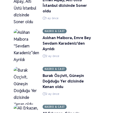
İstanbul dizisinde Soner
oldu
1 ay önce
KADRO & CAST
Aslıhan Malbora, Emre Bey
Sevdam Karadeniz’den
Ayrıldı
2 ay önce
KADRO & CAST
Burak Özçivit, Güneşin
Doğduğu Yer dizisinde
Kenan oldu
2 ay önce
KADRO & CAST