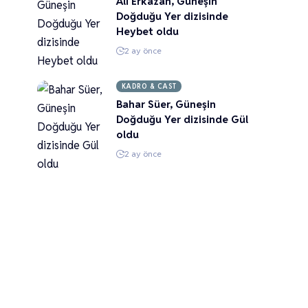
Ali Erkazan, Güneşin
Doğduğu Yer dizisinde
Heybet oldu
2 ay önce
KADRO & CAST
Bahar Süer, Güneşin
Doğduğu Yer dizisinde Gül
oldu
2 ay önce