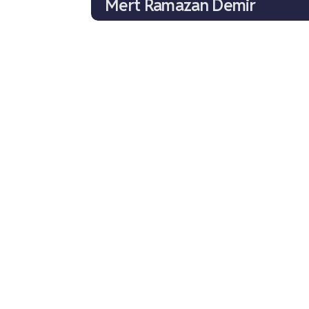
Mert Ramazan Demir
Miray Daner
Fırat Tanış
İdil Sivritepe
Derin Beşikçioğlu
Sercan Badur