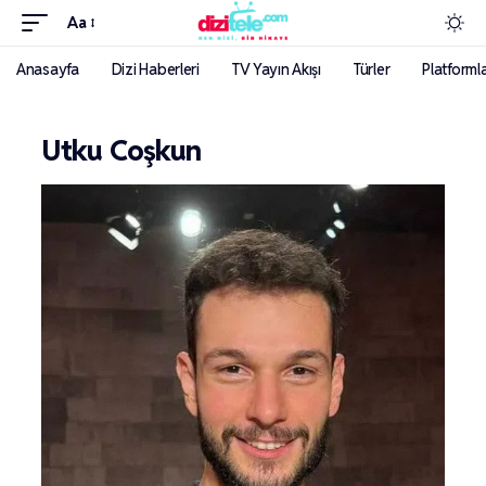
Aa
Anasayfa
Dizi Haberleri
TV Yayın Akışı
Türler
Platforml
Utku Coşkun