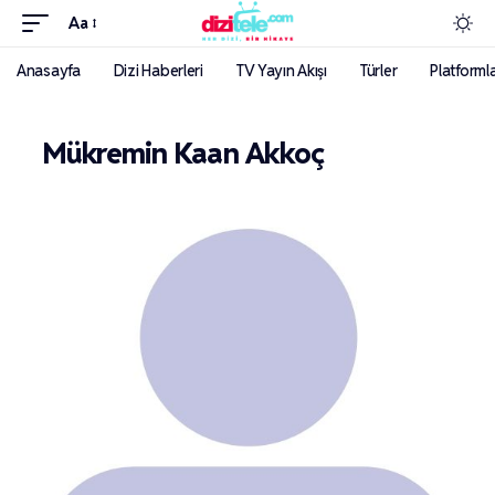
Aa
Anasayfa
Dizi Haberleri
TV Yayın Akışı
Türler
Platforml
Mükremin Kaan Akkoç