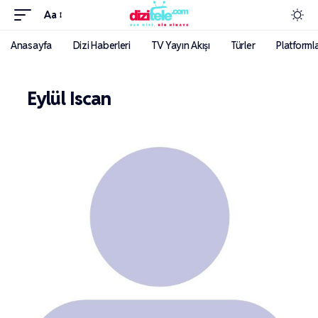
Aa
Anasayfa
Dizi Haberleri
TV Yayın Akışı
Türler
Platforml
Eylül Iscan