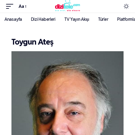
Aa
Anasayfa
Dizi Haberleri
TV Yayın Akışı
Türler
Platforml
Toygun Ateş