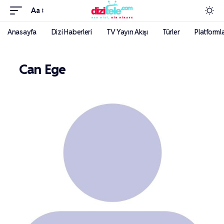
Aa
Anasayfa
Dizi Haberleri
TV Yayın Akışı
Türler
Platforml
Can Ege