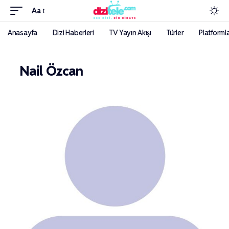
Aa
Anasayfa
Dizi Haberleri
TV Yayın Akışı
Türler
Platforml
Nail Özcan