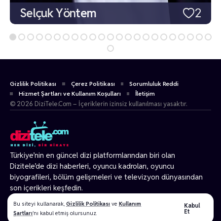
Selçuk Yöntem
2
Gizlilik Politikası
Çerez Politikası
Sorumluluk Reddi
Hizmet Şartları ve Kullanım Koşulları
İletişim
© 2026 DiziTele.Com – İçeriklerin izinsiz kullanılması yasaktır.
Türkiye’nin en güncel dizi platformlarından biri olan
Dizitele
’de dizi haberleri, oyuncu kadroları, oyuncu
biyografileri, bölüm gelişmeleri ve televizyon dünyasından
son içerikleri keşfedin.
© 2026 Tüm Hakları Gizlidir.
Bu siteyi kullanarak,
Gizlilik Politikası
ve
Kullanım
Kabul
Et
Şartları
'nı kabul etmiş olursunuz.