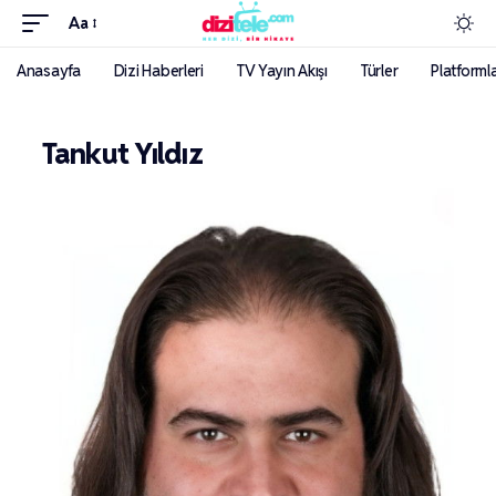
Aa
Anasayfa
Dizi Haberleri
TV Yayın Akışı
Türler
Platforml
Tankut Yıldız