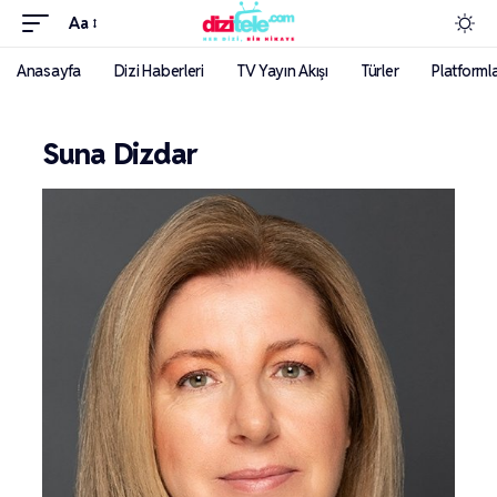
Aa
Anasayfa
Dizi Haberleri
TV Yayın Akışı
Türler
Platforml
Suna Dizdar