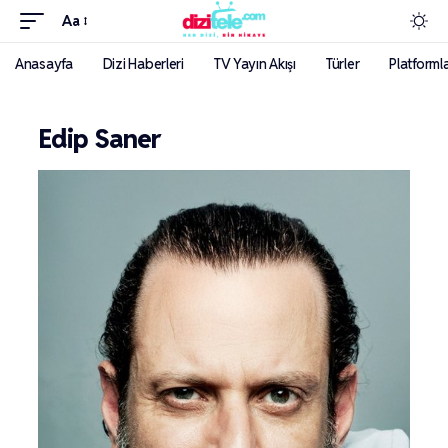
Aa
Anasayfa
Dizi Haberleri
TV Yayın Akışı
Türler
Platforml
Edip Saner