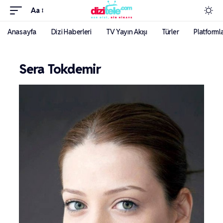
Aa
Anasayfa
Dizi Haberleri
TV Yayın Akışı
Türler
Platforml
Sera Tokdemir