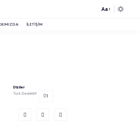
Aa
KKIMIZDA
İLETIŞIM
Diziler
Türk Dedektif
1