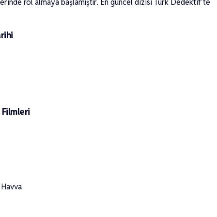
rinde rol almaya başlamıştır. En güncel dizisi Türk Dedektif’te
rihi
Filmleri
– Havva