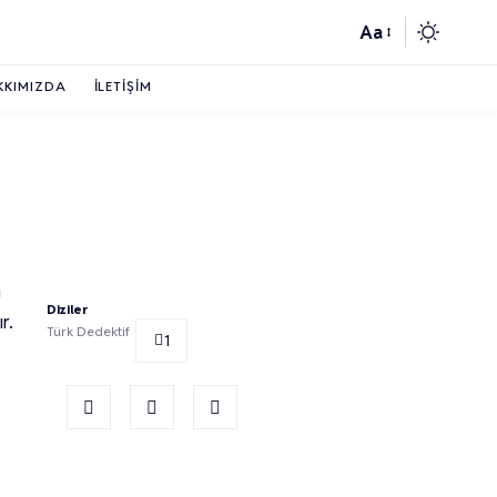
Aa
KKIMIZDA
İLETIŞIM
n
Diziler
r.
Türk Dedektif
1