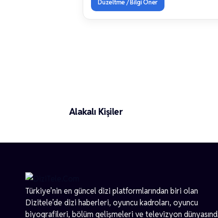
Düzeltme / Bilgi Öner
Diyar Bozkurt
Alakalı Kişiler
Türkiye’nin en güncel dizi platformlarından biri olan
Dizitele
’de dizi haberleri, oyuncu kadroları, oyuncu
biyografileri, bölüm gelişmeleri ve televizyon dünyasın